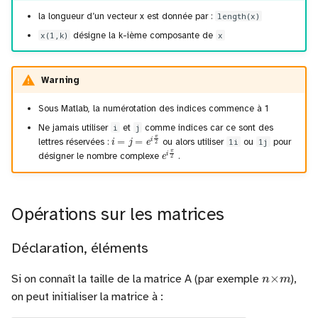
la longueur d’un vecteur x est donnée par :
length(x)
x(1,k)
désigne la k-ième composante de
x
Warning
Sous Matlab, la numérotation des indices commence à 1
Ne jamais utiliser
i
et
j
comme indices car ce sont des
i
=
j
=
e
i
π
2
lettres réservées :
ou alors utiliser
1i
ou
1j
pour
e
i
π
2
désigner le nombre complexe
.
Opérations sur les matrices
Déclaration, éléments
n
×
m
Si on connaît la taille de la matrice A (par exemple
),
on peut initialiser la matrice à :