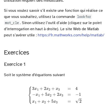
utilisation requiert des minuscules.
Si vous voulez savoir s’il existe une fonction qui réalise ce
que vous souhaitez, utilisez la commande
lookfor
mot_cle
. Sinon utilisez l’outil d’aide (cliquez sur le point
d’interrogation en haut à droite). Le site Web de Matlab
peut s’avérer utile :
https://fr.mathworks.com/help/matlab/
Exercices
Exercice 1
Soit le système d'équations suivant
{
3
x
1
+
3
2
=
x
−
2
1
+
x
x
1
3
+
=
x
2
4
+
−
5
x
1
x
+
3
5
=
x
2
2
+
2
x