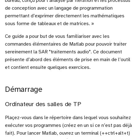
bureau, conçu pour l’analyse par itération et les processus
Vision
i
de conception avec un langage de programmation
Useful tools
Historique
Registers
permettant d’exprimer directement les mathématiques
o
Application to Text
sous forme de tableaux et de matrices. »
Sources
Variables d’environnement
Counters
n
Application to Audio
Ce guide a pour but de vous familiariser avec les
d
Déclaration d’un vecteur
RAM
commandes élémentaires de Matlab pour pouvoir traiter
(beta) Tutorial adaptation of
e
sereinement la SAR "traitements audio". Ce document
models
Vecteur de taille connue n
Finite State Machine (FSM
présente d’abord des éléments de prise en main de l’outil
l
et contient ensuite quelques exercices.
Final project
Vecteur de taille inconnue
Component instanciation
a
r
Opérations sur les matrices
About asynchronous reset
Démarrage
e
Déclaration, éléments
Ordinateur des salles de TP
c
Opérations sur les matrices
h
Plaçez-vous dans le répertoire dans lequel vous souhaitez
(et les vecteurs)
exécuter vos programmes (créez en un si ce n’est pas déjà
e
fait). Pour lancer Matlab, ouvrez un terminal (++ctrl+alt+t)
Quelques fonctions
r