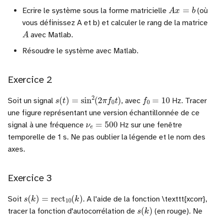
A
x
=
b
Ecrire le système sous la forme matricielle
(où
vous définissez A et b) et calculer le rang de la matrice
A
avec Matlab.
Résoudre le système avec Matlab.
Exercice 2
f
0
=
10
s
(
t
)
=
sin
2
(
2
π
f
0
t
)
Soit un signal
, avec
Hz. Tracer
une figure représentant une version échantillonnée de ce
ν
e
=
500
signal à une fréquence
Hz sur une fenêtre
temporelle de 1 s. Ne pas oublier la légende et le nom des
axes.
Exercice 3
s
(
k
)
=
rect
10
(
k
)
Soit
. A l'aide de la fonction \texttt{xcorr},
s
(
k
)
tracer la fonction d'autocorrélation de
(en rouge). Ne