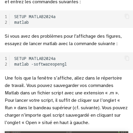
et entrez les commandes suivantes :
élémentaires sur les vecteurs
c
et les matrices
1
SETUP
MATLAB2024a

h
2
Boucles
e
Si vous avez des problèmes pour l'affichage des figures,
Boucle for
essayez de lancer matlab avec la commande suivante :
Boucle while
1
SETUP
MATLAB2024a

2
matlab
Figures
Une fois que la fenêtre s’affiche, allez dans le répertoire
de travail. Vous pouvez sauvegarder vos commandes
Fonctions
Matlab dans un fichier script avec une extension « .m ».
Pour lancer votre script, il suffit de cliquer sur l’onglet «
Pour en savoir davantage
Run » dans le bandeau supérieur (cf. suivante). Vous pouvez
charger n’importe quel script sauvegardé en cliquant sur
Exercices
l’onglet « Open » situé en haut à gauche.
Exercice 1