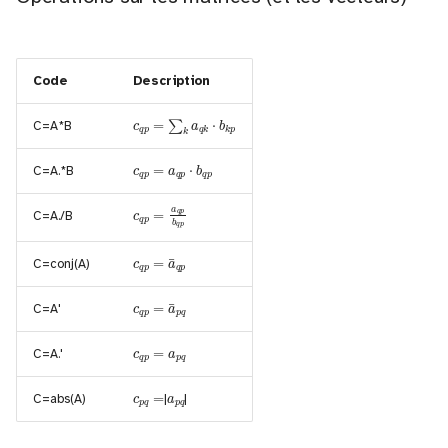
Code
Description
c
q
p
=
∑
k
a
q
k
⋅
b
k
p
C=A*B
c
q
p
=
a
q
p
⋅
b
q
p
C=A.*B
c
q
p
=
a
q
p
b
q
p
C=A./B
c
q
p
=
a
¯
q
p
C=conj(A)
c
q
p
=
a
¯
p
q
C=A'
c
q
p
=
a
p
q
C=A.'
a
p
q
c
p
q
=
C=abs(A)
|
|