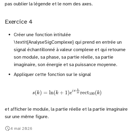
pas oublier la légende et le nom des axes.
Exercice 4
Créer une fonction intitulée
\textit{AnalyseSigComplexe} qui prend en entrée un
signal échantillonné à valeur complexe et qui retourne
son module, sa phase, sa partie réelle, sa partie
imaginaire, son énergie et sa puissance moyenne.
Appliquer cette fonction sur le signal
s
(
k
)
=
ln
(
k
+
1
)
e
i
π
k
10
rect
100
(
k
)
et afficher le module, la partie réelle et la partie imaginaire
sur une même figure.
4 mai 2026