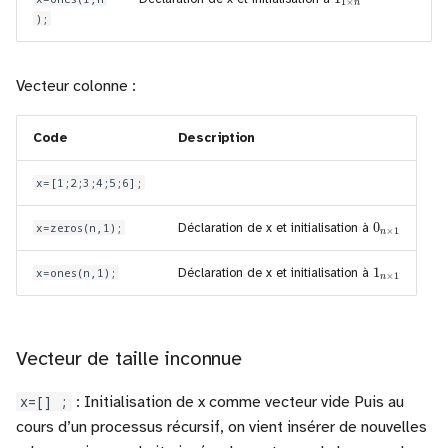
);
Vecteur colonne :
Code
Description
x=[1;2;3;4;5;6];
0
n
×
1
x=zeros(n,1);
Déclaration de x et initialisation à
1
n
×
1
x=ones(n,1);
Déclaration de x et initialisation à
Vecteur de taille inconnue
x=[] ;
: Initialisation de x comme vecteur vide Puis au
cours d’un processus récursif, on vient insérer de nouvelles