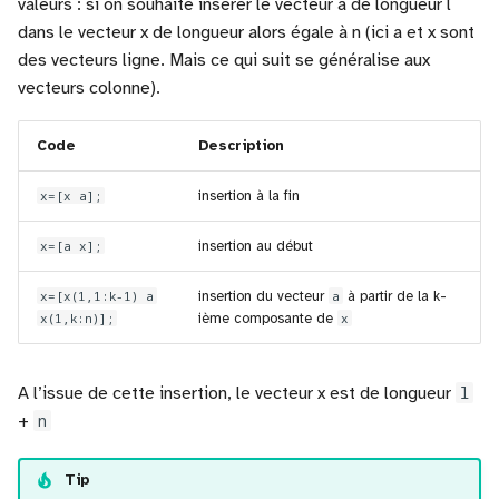
valeurs : si on souhaite insérer le vecteur a de longueur l
dans le vecteur x de longueur alors égale à n (ici a et x sont
des vecteurs ligne. Mais ce qui suit se généralise aux
vecteurs colonne).
Code
Description
x=[x a];
insertion à la fin
x=[a x];
insertion au début
x=[x(1,1:k-1) a
insertion du vecteur
a
à partir de la k-
x(1,k:n)];
ième composante de
x
A l’issue de cette insertion, le vecteur x est de longueur
l
+
n
Tip