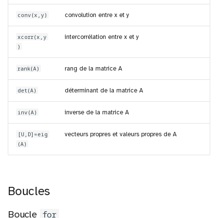
conv(x,y)
convolution entre x et y
xcorr(x,y
intercorrélation entre x et y
)
rank(A)
rang de la matrice A
det(A)
déterminant de la matrice A
inv(A)
inverse de la matrice A
[U,D]=eig
vecteurs propres et valeurs propres de A
(A)
Boucles
Boucle
for