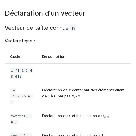
Déclaration d’un vecteur
Vecteur de taille connue
n
Vecteur ligne :
Code
Description
x=[1 2 3 4
5 6];
x=
Déclaration de x contenant des éléments allant
[1:0.25:6]
de 1 à 6 par pas 0,25
;
0
1
×
n
x=zeros(1,
Déclaration de x et initialisation à
n);
1
1
×
n
x=ones(1,n
Déclaration de x et initialisation à