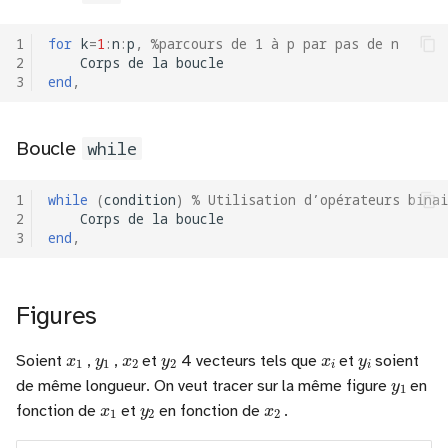
1
for
k
=
1
:
n
:
p
,
%parcours de 1 à p par pas de n
2
Corps
de
la
boucle
3
end
,
Boucle
while
1
while
(
condition
)
% Utilisation d’opérateurs bina
2
Corps
de
la
boucle
3
end
,
Figures
x
1
y
1
x
2
y
2
x
i
y
i
Soient
,
,
et
4 vecteurs tels que
et
soient
y
1
de même longueur. On veut tracer sur la même figure
en
x
1
y
2
x
2
fonction de
et
en fonction de
.