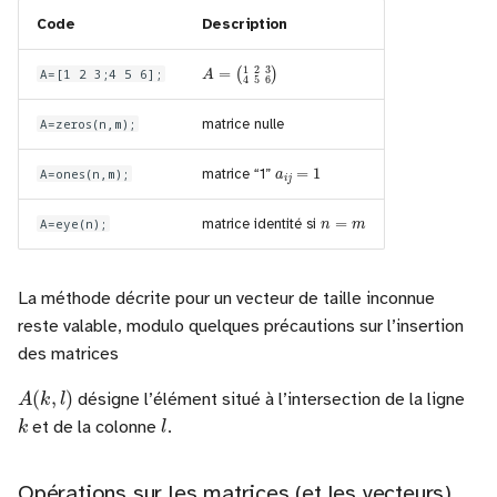
Code
Description
A
(
1
=
2
3
4
5
6
)
A=[1 2 3;4 5 6];
A=zeros(n,m);
matrice nulle
a
i
j
=
1
A=ones(n,m);
matrice “1”
n
=
m
A=eye(n);
matrice identité si
La méthode décrite pour un vecteur de taille inconnue
reste valable, modulo quelques précautions sur l’insertion
des matrices
A
(
k
,
l
)
désigne l’élément situé à l’intersection de la ligne
k
l
et de la colonne
.
Opérations sur les matrices (et les vecteurs)