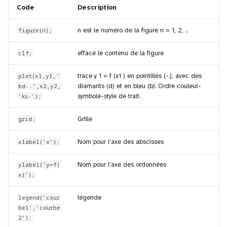
Code
Description
figure(n);
n est le numéro de la figure n = 1, 2, ..
clf;
efface le contenu de la figure
plot(x1,y1,’
trace y 1 = f (x1 ) en pointillés (-.), avec des
bd-.’,x2,y2,
diamants (d) et en bleu (b). Ordre couleur-
’ks-’);
symbole-style de trait.
grid;
Grille
xlabel(’x’);
Nom pour l’axe des abscisses
ylabel(’y=f(
Nom pour l’axe des ordonnées
x)’);
legend(’cour
légende
be1’,’courbe
2’);